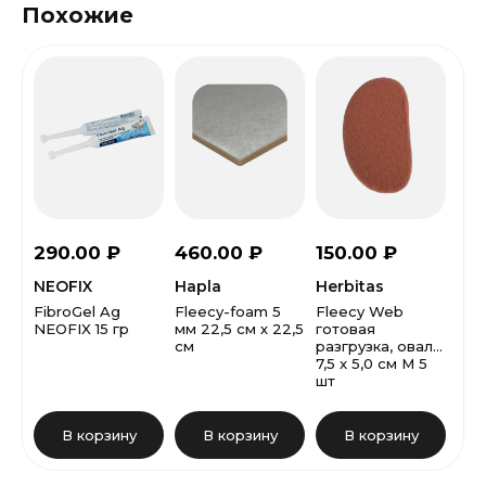
Похожие
290.00
₽
460.00
₽
150.00
₽
3 
NEOFIX
Hapla
Herbitas
Her
FibroGel Ag
Fleecy-foam 5
Fleecy Web
Рул
NEOFIX 15 гр
мм 22,5 см х 22,5
готовая
Web
см
разгрузка, овал
см 
7,5 x 5,0 см М 5
шт
В корзину
В корзину
В корзину