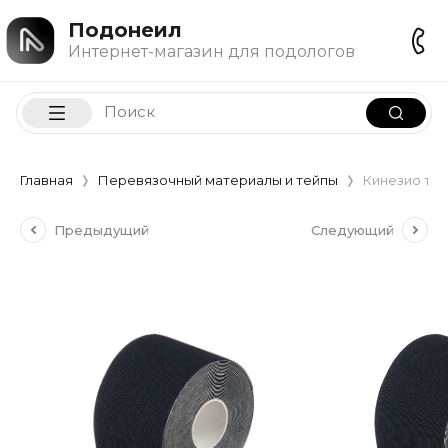
Подонеил
Интернет-магазин для подологов
Главная
Перевязочный материалы и тейпы
Кинезио тейп
Предыдущий
Следующий