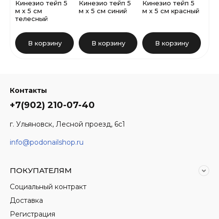
Кинезио тейп 5
Кинезио тейп 5
Кинезио тейп 5
Кин
м х 5 см
м х 5 см синий
м х 5 см красный
м х
телесный
В корзину
В корзину
В корзину
Контакты
+7(902) 210-07-40
г. Ульяновск, Лесной проезд, 6с1
info@podonailshop.ru
ПОКУПАТЕЛЯМ
Социальный контракт
Доставка
Регистрация